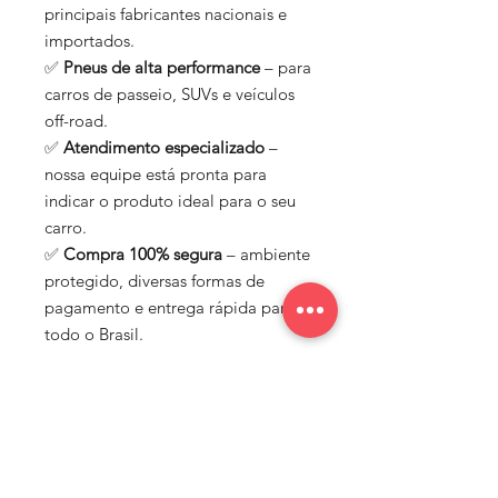
principais fabricantes nacionais e
importados.
✅
Pneus de alta performance
– para
carros de passeio, SUVs e veículos
off-road.
✅
Atendimento especializado
–
nossa equipe está pronta para
indicar o produto ideal para o seu
carro.
✅
Compra 100% segura
– ambiente
protegido, diversas formas de
pagamento e entrega rápida para
todo o Brasil.
Na Nato Rodas, acreditamos que
cada carro merece estilo, segurança
e performance. Por isso,
trabalhamos com marcas de
confiança e oferecemos um