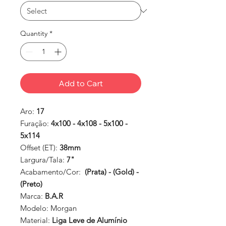
Quantity
*
Add to Cart
Aro:
17
Furação:
4x100 - 4x108 - 5x100 -
5x114
Offset (ET):
38mm
Largura/Tala:
7"
Acabamento/Cor:
(Prata) - (Gold) -
(Preto)
Marca:
B.A.R
Modelo:
Morgan
Material:
Liga Leve de Alumínio