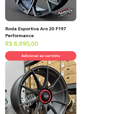
Roda Esportiva Aro 20 F197
Performance
Preço
R$ 8.890,00
Adicionar ao carrinho