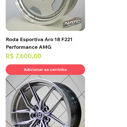
Roda Esportiva Aro 18 F221
Performance AMG
Preço
R$ 7.600,00
Adicionar ao carrinho