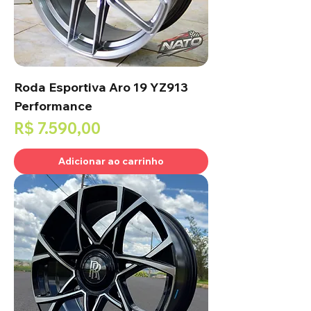
Roda Esportiva Aro 19 YZ913
Performance
Preço
R$ 7.590,00
Adicionar ao carrinho