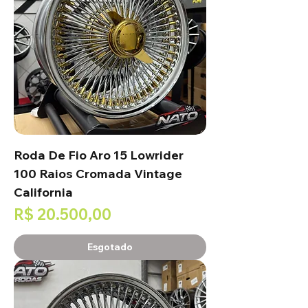
Roda De Fio Aro 15 Lowrider
100 Raios Cromada Vintage
California
Preço
R$ 20.500,00
Esgotado