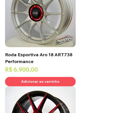
Roda Esportiva Aro 18 ART738
Performance
Preço
R$ 6.900,00
Adicionar ao carrinho