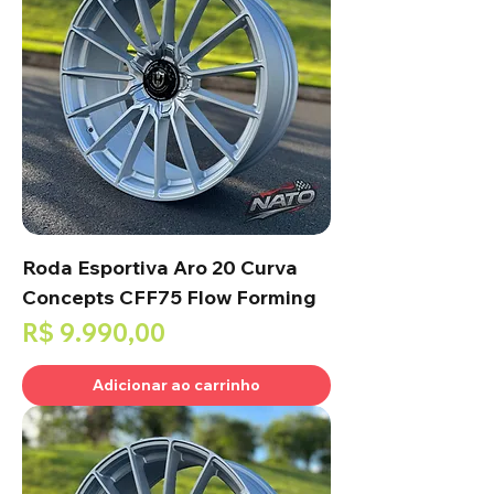
Roda Esportiva Aro 20 Curva
Concepts CFF75 Flow Forming
Preço
R$ 9.990,00
Adicionar ao carrinho