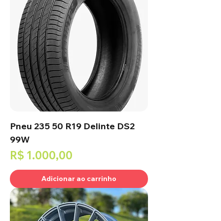
Pneu 235 50 R19 Delinte DS2
99W
Preço
R$ 1.000,00
Adicionar ao carrinho