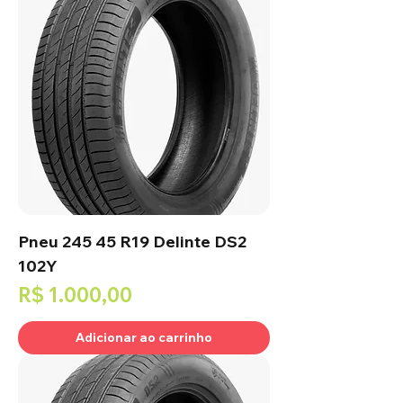
Pneu 245 45 R19 Delinte DS2
102Y
Preço
R$ 1.000,00
Adicionar ao carrinho