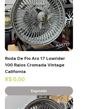
Roda De Fio Aro 17 Lowrider
100 Raios Cromada Vintage
California
Preço
R$ 0,00
Esgotado