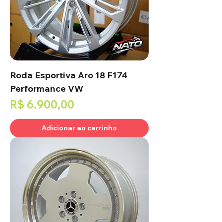
Roda Esportiva Aro 18 F174
Performance VW
Preço
R$ 6.900,00
Adicionar ao carrinho