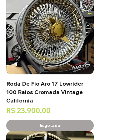
Roda De Fio Aro 17 Lowrider
100 Raios Cromada Vintage
California
Preço
R$ 23.900,00
Esgotado