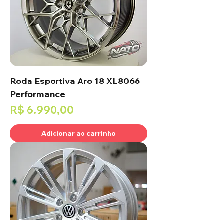
Roda Esportiva Aro 18 XL8066
Performance
Preço
R$ 6.990,00
Adicionar ao carrinho