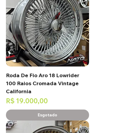
Roda De Fio Aro 18 Lowrider
100 Raios Cromada Vintage
California
Preço
R$ 19.000,00
Esgotado