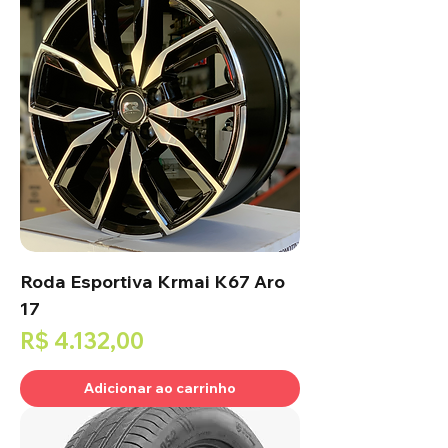
Roda Esportiva Krmai K67 Aro
17
Preço
R$ 4.132,00
Adicionar ao carrinho