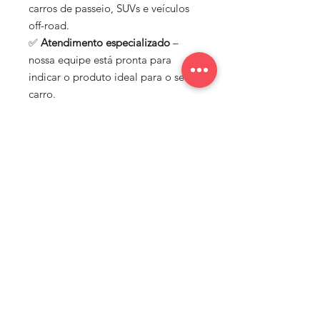
carros de passeio, SUVs e veículos
off-road.
✅
Atendimento especializado
–
nossa equipe está pronta para
indicar o produto ideal para o seu
carro.
✅
Compra 100% segura
– ambiente
protegido, diversas formas de
pagamento e entrega rápida para
todo o Brasil.
Na Nato Rodas, acreditamos que
cada carro merece estilo, segurança
e performance. Por isso,
trabalhamos com marcas de
confiança e oferecemos um
portfólio completo para quem
busca elevar o visual e o
desempenho do seu veículo.