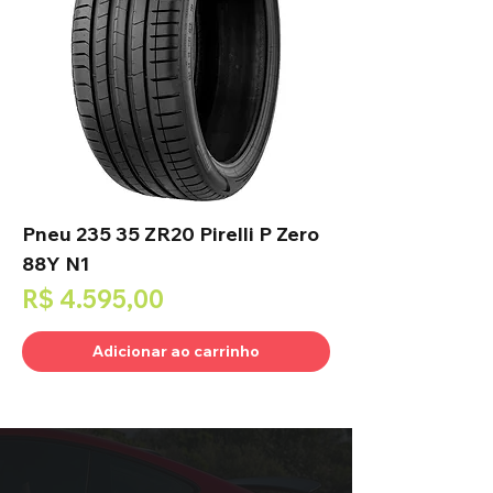
Pneu 235 35 ZR20 Pirelli P Zero
88Y N1
Preço
R$ 4.595,00
Adicionar ao carrinho