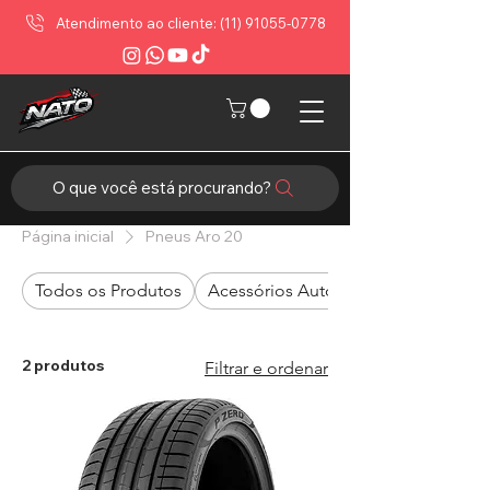
Atendimento ao cliente: (11) 91055-0778
O que você está procurando?
Página inicial
Pneus Aro 20
Todos os Produtos
Acessórios Automotivos
2 produtos
Filtrar e ordenar