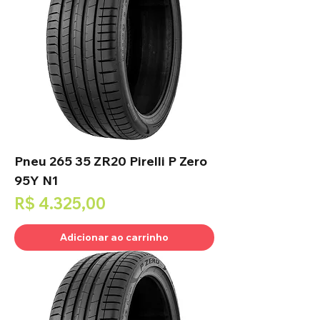
Pneu 265 35 ZR20 Pirelli P Zero
95Y N1
Preço
R$ 4.325,00
Adicionar ao carrinho