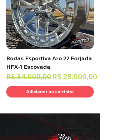
Rodas Esportiva Aro 22 Forjada
HFX-1 Escovada
Preço normal
Preço promocional
R$ 34.000,00
R$ 28.000,00
Adicionar ao carrinho