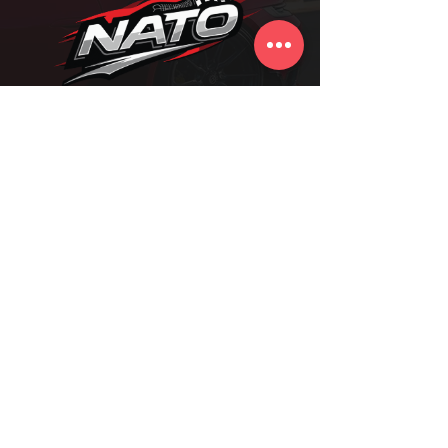
NATO RODAS
Conheça as melhores marcas de rodas
importadas e dê ao seu carro o estilo, a
performance e a exclusividade que ele
merece. Trabalhamos apenas com
fabricantes reconhecidos mundialmente
pela qualidade e design premium.
MAPA DO SITE