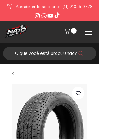
Atendimento ao cliente: (11) 91055-0778
O que você está procurando?