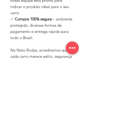
nossa equipe está pronta para
indicar o produto ideal para o seu
carro.
✅
Compra 100% segura
– ambiente
protegido, diversas formas de
pagamento e entrega rápida para
todo o Brasil.
Na Nato Rodas, acreditamos que
cada carro merece estilo, segurança
e performance. Por isso,
trabalhamos com marcas de
confiança e oferecemos um
portfólio completo para quem
busca elevar o visual e o
desempenho do seu veículo.
🚗 Nato Rodas – Mais estilo, mais
performance, mais você.