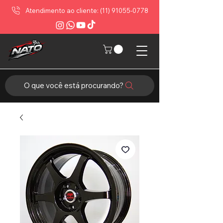
Atendimento ao cliente: (11) 91055-0778
O que você está procurando?