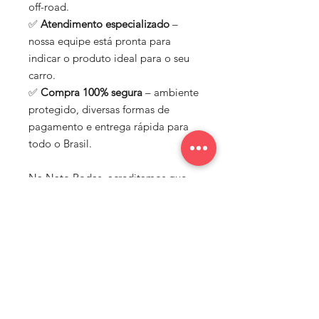
off-road.
✅
Atendimento especializado
–
nossa equipe está pronta para
indicar o produto ideal para o seu
carro.
✅
Compra 100% segura
– ambiente
protegido, diversas formas de
pagamento e entrega rápida para
todo o Brasil.
Na Nato Rodas, acreditamos que
cada carro merece estilo, segurança
e performance. Por isso,
trabalhamos com marcas de
confiança e oferecemos um
portfólio completo para quem
busca elevar o visual e o
desempenho do seu veículo.