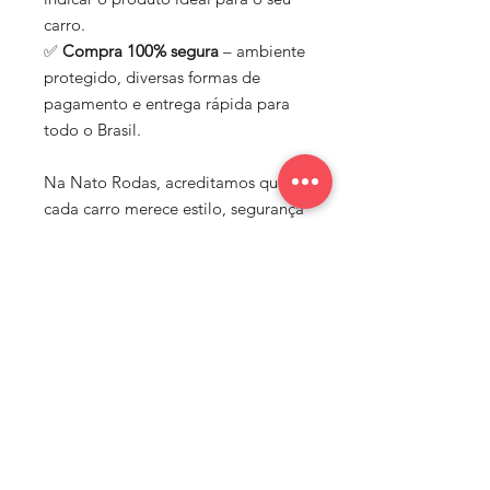
carro.
✅
Compra 100% segura
– ambiente
protegido, diversas formas de
pagamento e entrega rápida para
todo o Brasil.
Na Nato Rodas, acreditamos que
cada carro merece estilo, segurança
e performance. Por isso,
trabalhamos com marcas de
confiança e oferecemos um
portfólio completo para quem
busca elevar o visual e o
desempenho do seu veículo.
🚗 Nato Rodas – Mais estilo, mais
performance, mais você.