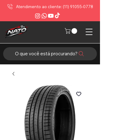
Atendimento ao cliente: (11) 91055-0778
O que você está procurando?