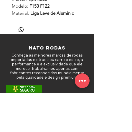
Modelo:
F153 F122
Material:
Liga Leve de Alumínio
NATO RODAS
Conheça as melhores marcas de rodas
importadas e dê ao seu carro o estilo, a
performance e a exclusividade que ele
merece. Trabalhamos apenas com
fabricantes reconhecidos mundialmente
pela qualidade e design premium.
MAPA DO SITE
Sobre a Nato Rodas