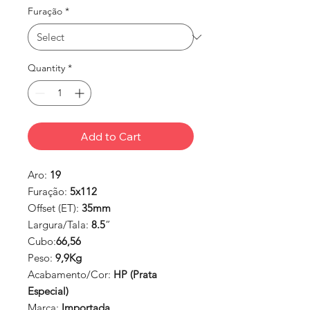
Furação
*
Quantity
*
Add to Cart
Aro:
19
Furação:
5x112
Offset (ET):
35mm
Largura/Tala:
8.5
”
Cubo:
66,56
Peso:
9,9Kg
Acabamento/Cor:
HP (Prata
Especial)
Marca:
Importada