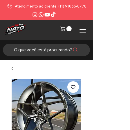
Atendimento ao cliente: (11) 91055-0778
O que você está procurando?