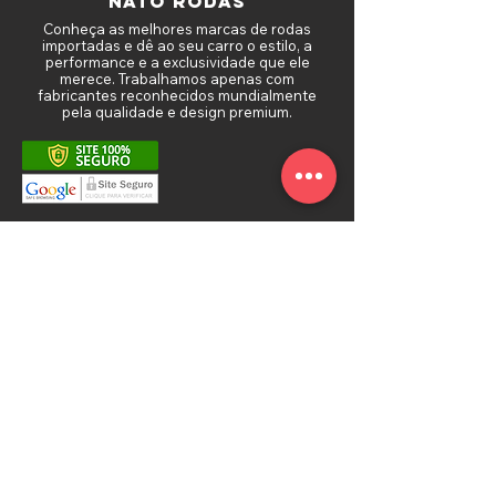
NATO RODAS
Conheça as melhores marcas de rodas
importadas e dê ao seu carro o estilo, a
performance e a exclusividade que ele
merece. Trabalhamos apenas com
fabricantes reconhecidos mundialmente
pela qualidade e design premium.
MAPA DO SITE
Sobre a Nato Rodas
Política de Frete
Troca e Devolução
Depoimentos de Clientes
Política de Privacidade
Fale Conosco