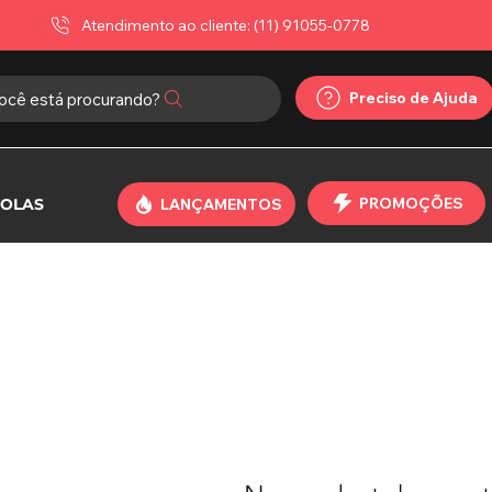
Atendimento ao cliente: (11) 91055-0778
Preciso de Ajuda
ocê está procurando?
PROMOÇÕES
OLAS
LANÇAMENTOS