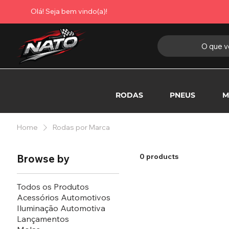
Olá! Seja bem vindo(a)!
O que v
RODAS
PNEUS
M
Home
Rodas por Marca
0 products
Browse by
Todos os Produtos
Acessórios Automotivos
Iluminação Automotiva
Lançamentos