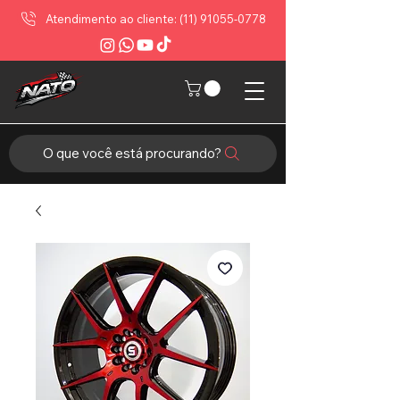
Atendimento ao cliente: (11) 91055-0778
O que você está procurando?