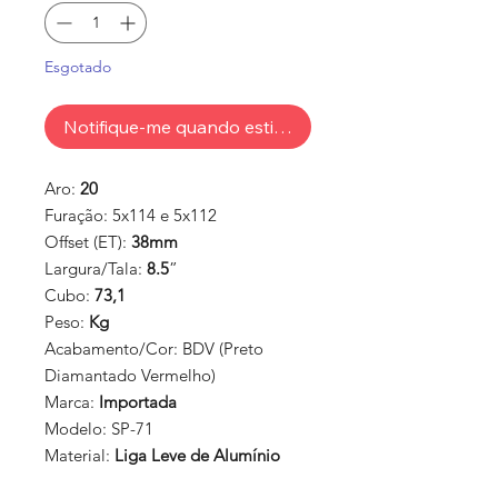
Esgotado
Notifique-me quando estiver disponível
Aro:
20
Furação:
5x114 e 5x112
Offset (ET):
38mm
Largura/Tala:
8.5
”
Cubo:
73,1
Peso:
Kg
Acabamento/Cor:
BDV (Preto
Diamantado Vermelho)
Marca:
Importada
Modelo:
SP-71
Material:
Liga Leve de Alumínio