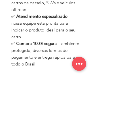
carros de passeio, SUVs e veículos
off-road.
✅
Atendimento especializado
–
nossa equipe está pronta para
indicar o produto ideal para o seu
carro.
✅
Compra 100% segura
– ambiente
protegido, diversas formas de
pagamento e entrega rápida para
todo o Brasil.
Na Nato Rodas, acreditamos que
cada carro merece estilo, segurança
e performance. Por isso,
trabalhamos com marcas de
confiança e oferecemos um
portfólio completo para quem
busca elevar o visual e o
desempenho do seu veículo.