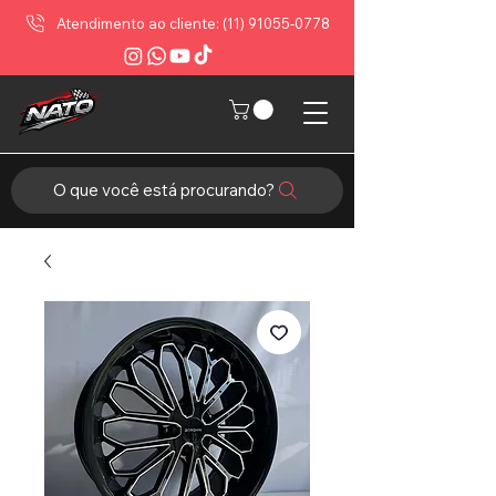
Atendimento ao cliente: (11) 91055-0778
O que você está procurando?