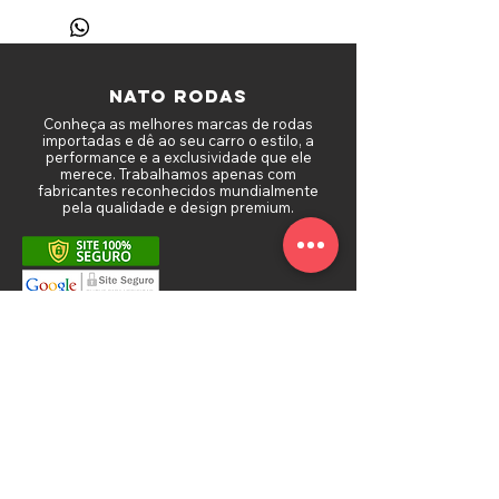
NATO RODAS
Conheça as melhores marcas de rodas
importadas e dê ao seu carro o estilo, a
performance e a exclusividade que ele
merece. Trabalhamos apenas com
fabricantes reconhecidos mundialmente
pela qualidade e design premium.
MAPA DO SITE
Sobre a Nato Rodas
Política de Frete
Troca e Devolução
Depoimentos de Clientes
Política de Privacidade