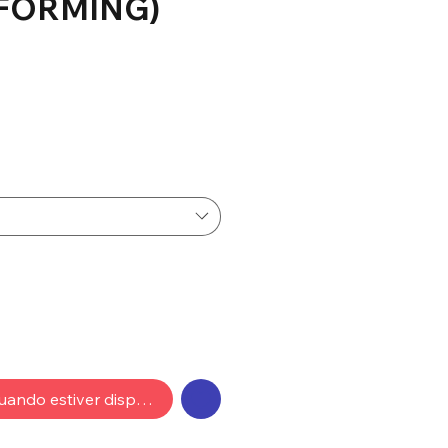
 FORMING)
Preço
uando estiver disponível