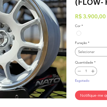
(FLOW-
R$ 3.900,00
Cor
*
Furação
*
Selecionar
Quantidade
*
Esgotado
Notifique-me q