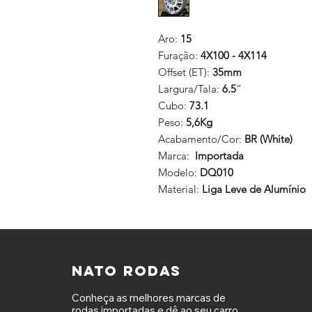
Aro:
15
Furação:
4X100 - 4X114
Offset (ET):
35mm
Largura/Tala:
6.5
”
Cubo:
73.1
Peso:
5,6Kg
Acabamento/Cor:
BR (White)
Marca:
Importada
Modelo:
DQ010
Material:
Liga Leve de Alumínio
NATO RODAS
Conheça as melhores marcas de
rodas importadas e dê ao seu carro