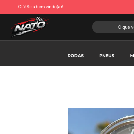
Olá! Seja bem vindo(a)!
O que v
RODAS
PNEUS
M