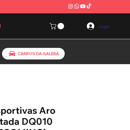
Login
CARROS DA GALERA
portivas Aro
rtada DQ010