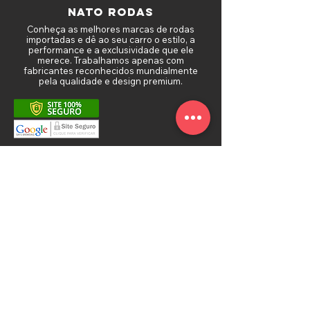
NATO RODAS
Conheça as melhores marcas de rodas
importadas e dê ao seu carro o estilo, a
performance e a exclusividade que ele
merece. Trabalhamos apenas com
fabricantes reconhecidos mundialmente
pela qualidade e design premium.
MAPA DO SITE
Sobre a Nato Rodas
Política de Frete
Troca e Devolução
Depoimentos de Clientes
Política de Privacidade
Fale Conosco