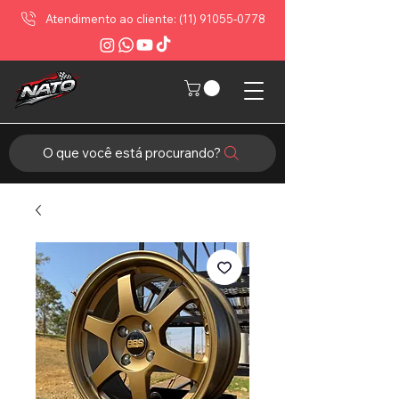
Atendimento ao cliente: (11) 91055-0778
O que você está procurando?