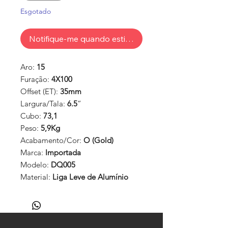
Esgotado
Notifique-me quando estiver disponível
Aro:
15
Furação:
4X100
Offset (ET):
35mm
Largura/Tala:
6.5
”
Cubo:
73,1
Peso:
5,9Kg
Acabamento/Cor:
O (Gold)
Marca:
Importada
Modelo:
DQ005
Material:
Liga Leve de Alumínio