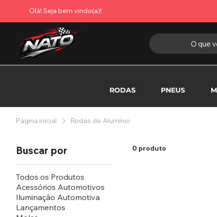
Olá! Seja bem vindo(a)!
O que v
RODAS
PNEUS
M
Página inicial
Rodas de Alumínio
0 produto
Buscar por
Todos os Produtos
Acessórios Automotivos
Iluminação Automotiva
Lançamentos