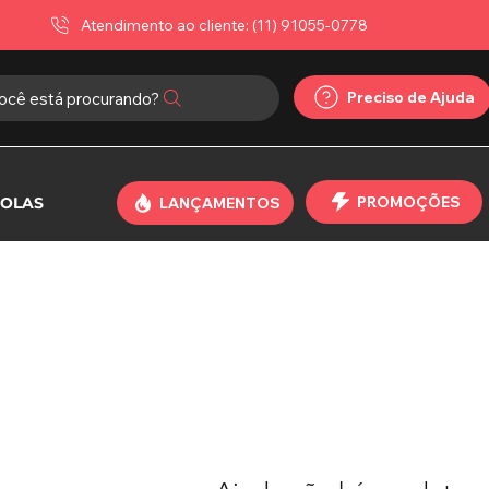
Atendimento ao cliente: (11) 91055-0778
Preciso de Ajuda
ocê está procurando?
PROMOÇÕES
OLAS
LANÇAMENTOS