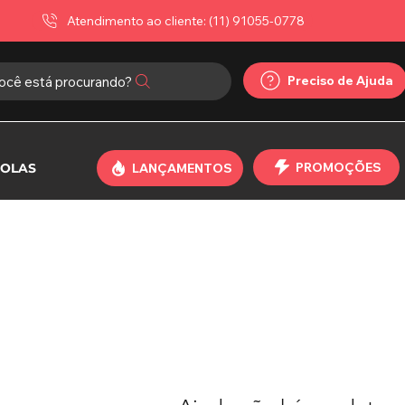
Atendimento ao cliente: (11) 91055-0778
Preciso de Ajuda
ocê está procurando?
PROMOÇÕES
OLAS
LANÇAMENTOS