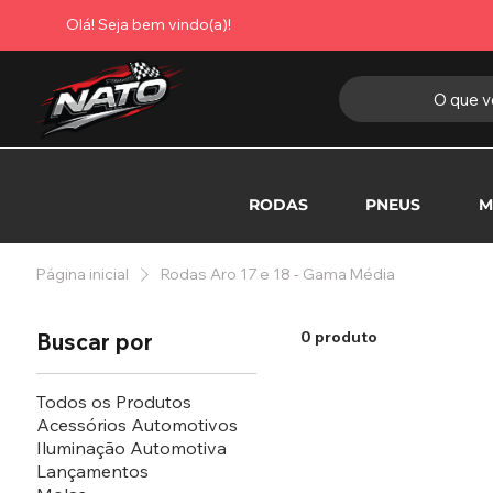
Olá! Seja bem vindo(a)!
O que v
RODAS
PNEUS
M
Página inicial
Rodas Aro 17 e 18 - Gama Média
0 produto
Buscar por
Todos os Produtos
Acessórios Automotivos
Iluminação Automotiva
Lançamentos